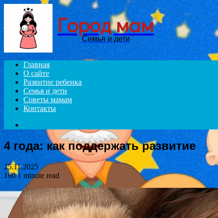
Город мам
Семья и дети
Главная
О сайте
Развитие ребенка
Семья и дети
Советы мамам
Контакты
Search
for
4 года: как поддержать развитие
25.11.2025
160
1 minute read