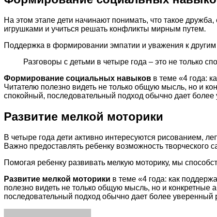
На этом этапе дети начинают понимать, что такое дружба
игрушками и учиться решать конфликты мирным путем.
Поддержка в формировании эмпатии и уважения к другим
Разговоры с детьми в четыре года – это не только с
Формирование социальных навыков
в теме «4 года: 
Читателю полезно видеть не только общую мысль, но и ко
спокойный, последовательный подход обычно дает более 
Развитие мелкой моторики
В четыре года дети активно интересуются рисованием, ле
Важно предоставлять ребенку возможность творческого 
Помогая ребенку развивать мелкую моторику, мы способ
Развитие мелкой моторики
в теме «4 года: как поддерж
полезно видеть не только общую мысль, но и конкретные 
последовательный подход обычно дает более уверенный р
Facebook
Twitter
LinkedIn
Tumblr
Pinterest
Reddit
VKontakte
Odnoklassniki
Skype
WhatsApp
Telegram
Viber
Share
Print