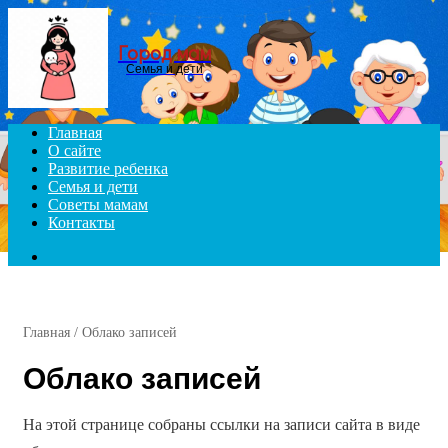
Menu
Город мам
Семья и дети
Главная
О сайте
Развитие ребенка
Семья и дети
Советы мамам
Контакты
Search
for
Главная
/
Облако записей
Облако записей
На этой странице собраны ссылки на записи сайта в виде