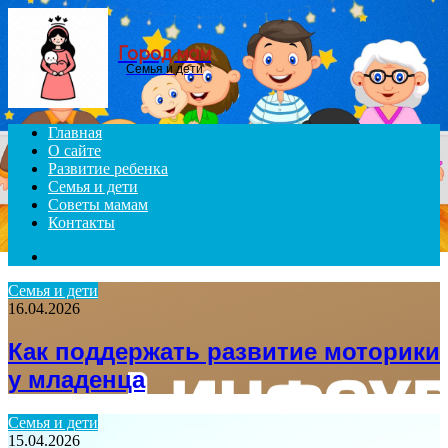
Menu
Город мам
Семья и дети
Главная
О сайте
Развитие ребенка
Семья и дети
Советы мамам
Контакты
Search
for
Семья и дети
16.04.2026
Как поддержать развитие моторики
у младенца
Семья и дети
15.04.2026