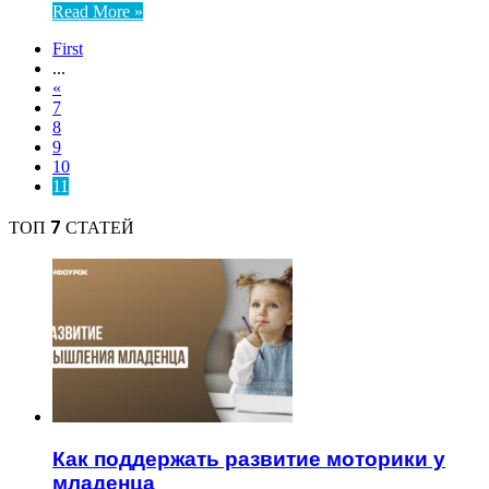
Read More »
First
...
«
7
8
9
10
11
ТОП 7 СТАТЕЙ
Как поддержать развитие моторики у
младенца