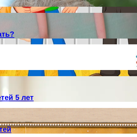
ать?
тей 5 лет
тей