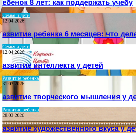
ебенок 8 лет: как поддержать учебу
Семья и дети
12.04.2026
азвитие ребенка 6 месяцев: что дел
Семья и дети
12.04.2026
азвитие интеллекта у детей
Развитие ребенка
31.03.2026
азвитие творческого мышления у де
Развитие ребенка
28.03.2026
азвитие художественного вкуса у де