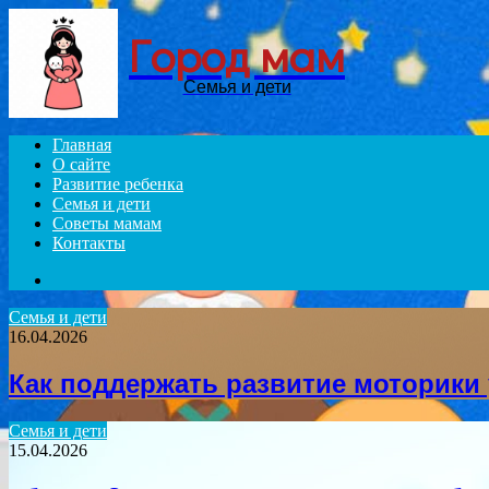
Город мам
Семья и дети
Главная
О сайте
Развитие ребенка
Семья и дети
Советы мамам
Контакты
Search
for
Семья и дети
16.04.2026
Как поддержать развитие моторики
Семья и дети
15.04.2026