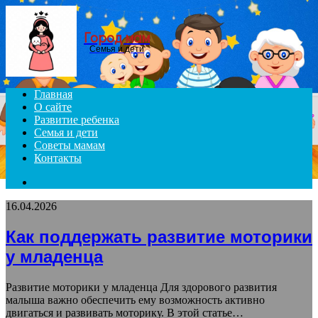
Menu
Город мам
Семья и дети
Главная
О сайте
Развитие ребенка
Семья и дети
Советы мамам
Контакты
Search
for
16.04.2026
Как поддержать развитие моторики
у младенца
Развитие моторики у младенца Для здорового развития
малыша важно обеспечить ему возможность активно
двигаться и развивать моторику. В этой статье…