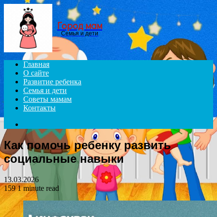
Menu
Город мам
Семья и дети
Главная
О сайте
Развитие ребенка
Семья и дети
Советы мамам
Контакты
Search
for
Как помочь ребенку развить
социальные навыки
13.03.2026
159
1 minute read