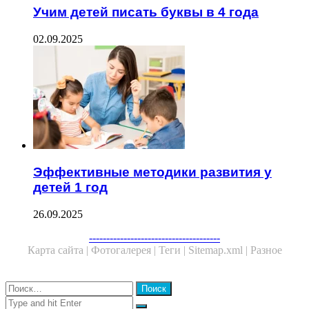
Учим детей писать буквы в 4 года
02.09.2025
Эффективные методики развития у
детей 1 год
26.09.2025
Facebook
Twitter
WhatsApp
Telegram
--------------------------------------
Карта сайта |
Фотогалерея |
Теги |
Sitemap.xml |
Разное
Close
Найти:
Close