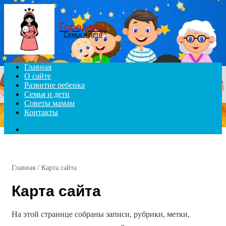
Menu
Город мам
Семья и дети
Главная
О сайте
Развитие ребенка
Семья и дети
Советы мамам
Контакты
Search
for
Главная
/
Карта сайта
Карта сайта
На этой странице собраны записи, рубрики, метки,