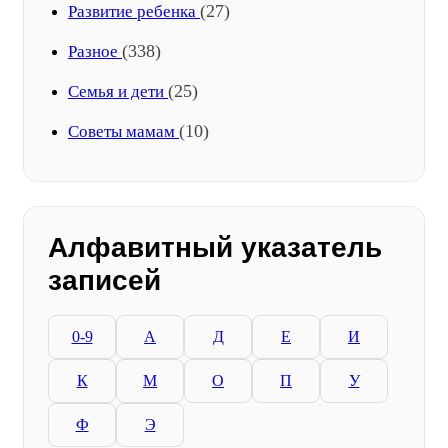
(27)
Развитие ребенка
(338)
Разное
(25)
Семья и дети
(10)
Советы мамам
Алфавитный указатель
записей
0-9
А
Д
Е
И
К
М
О
П
У
Ф
Э