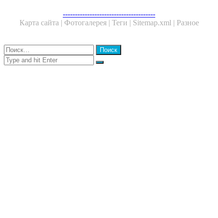
Facebook
Twitter
WhatsApp
Telegram
--------------------------------------
Карта сайта |
Фотогалерея |
Теги |
Sitemap.xml |
Разное
Close
Найти:
Close
Search
for