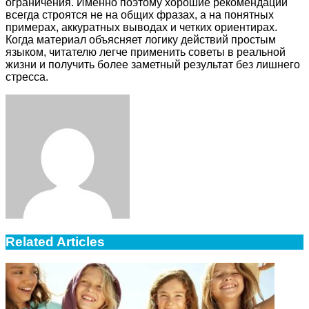
ограничения. Именно поэтому хорошие рекомендации
всегда строятся не на общих фразах, а на понятных
примерах, аккуратных выводах и четких ориентирах.
Когда материал объясняет логику действий простым
языком, читателю легче применить советы в реальной
жизни и получить более заметный результат без лишнего
стресса.
Facebook
Twitter
LinkedIn
Tumblr
Pinterest
Reddit
VKontakte
Odnoklassniki
Skype
WhatsApp
Telegram
Viber
Share
Print
via
Email
Related Articles