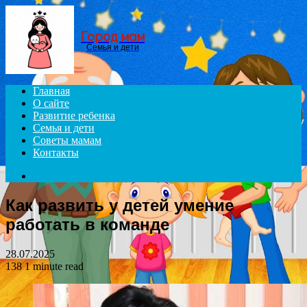
Menu
Город мам
Семья и дети
Главная
О сайте
Развитие ребенка
Семья и дети
Советы мамам
Контакты
Search
for
Как развить у детей умение
работать в команде
28.07.2025
138
1 minute read