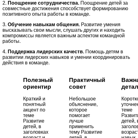
2.
Поощрение сотрудничества.
Поощрение детей за
совместные достижения способствует формированию
позитивного опыта работы в команде.
3.
Обучение навыкам общения.
Развитие умения
высказывать свои мысли, слушать других и находить
компромиссы является важным аспектом командной
работы.
4.
Поддержка лидерских качеств.
Помощь детям в
развитии лидерских навыков и умении координировать
действия в команде.
Полезный
Практичный
Важн
ориентир
совет
дета
Краткий и
Небольшое
Коротк
понятный
объяснение,
уточне
акцент по
которое
теме
теме
помогает
Развит
Развитие
лучше
детей, 
детей, в
применить
заголо
заголовках
тему Развитие
возрас
возраст и
детей, в
навык,