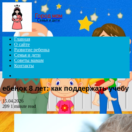
Menu
Город мам
Семья и дети
Главная
О сайте
Развитие ребенка
Семья и дети
Советы мамам
Контакты
Search
for
ебенок 8 лет: как поддержать учебу
15.04.2026
209
1 minute read