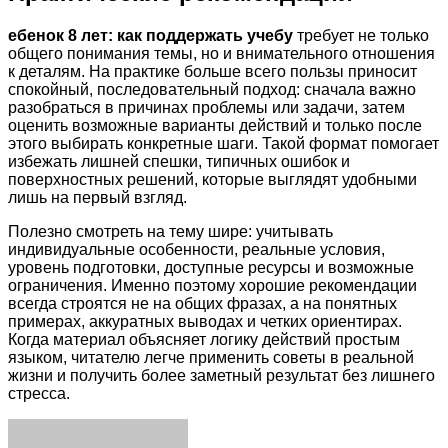
ебенок 8 лет: как поддержать учебу
требует не только
общего понимания темы, но и внимательного отношения
к деталям. На практике больше всего пользы приносит
спокойный, последовательный подход: сначала важно
разобраться в причинах проблемы или задачи, затем
оценить возможные варианты действий и только после
этого выбирать конкретные шаги. Такой формат помогает
избежать лишней спешки, типичных ошибок и
поверхностных решений, которые выглядят удобными
лишь на первый взгляд.
Полезно смотреть на тему шире: учитывать
индивидуальные особенности, реальные условия,
уровень подготовки, доступные ресурсы и возможные
ограничения. Именно поэтому хорошие рекомендации
всегда строятся не на общих фразах, а на понятных
примерах, аккуратных выводах и четких ориентирах.
Когда материал объясняет логику действий простым
языком, читателю легче применить советы в реальной
жизни и получить более заметный результат без лишнего
стресса.
Facebook
Twitter
LinkedIn
Tumblr
Pinterest
Reddit
VKontakte
Odnoklassniki
Skype
WhatsApp
Telegram
Viber
Share
Print
via