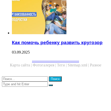
Как помочь ребенку развить кругозор
03.09.2025
Facebook
Twitter
WhatsApp
Telegram
--------------------------------------
Карта сайта |
Фотогалерея |
Теги |
Sitemap.xml |
Разное
Close
Найти:
Close
Search
for