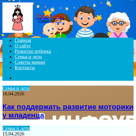
Menu
Город мам
Семья и дети
Главная
О сайте
Развитие ребенка
Семья и дети
Советы мамам
Контакты
Search
for
Семья и дети
16.04.2026
Как поддержать развитие моторики
у младенца
Семья и дети
15.04.2026