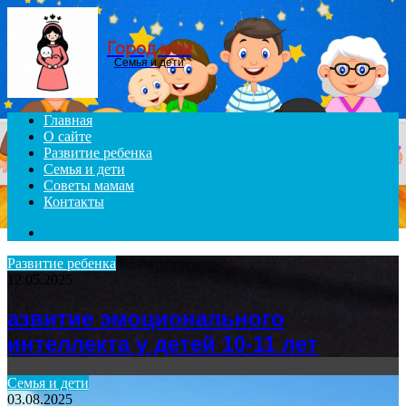
Menu
Город мам
Семья и дети
Главная
О сайте
Развитие ребенка
Семья и дети
Советы мамам
Контакты
Search
for
Развитие ребенка
12.05.2025
азвитие эмоционального
интеллекта у детей 10-11 лет
Семья и дети
03.08.2025