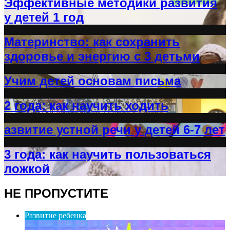
Эффективные методики развития
у детей 1 год
Материнство: как сохранить
здоровье и энергию с 3 детьми
Учим детей основам письма
2 года: как научить ходить
азвитие устной речи у детей 6-7 лет
3 года: как научить пользоваться
ложкой
НЕ ПРОПУСТИТЕ
Развитие ребенка