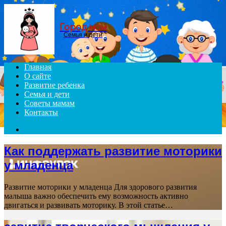
Menu
Город мам
Семья и дети
Главная
О сайте
Развитие ребенка
Семья и дети
Советы мамам
Контакты
Search
for
Как поддержать развитие моторики
у младенца
Развитие моторики у младенца Для здорового развития
малыша важно обеспечить ему возможность активно
двигаться и развивать моторику. В этой статье…