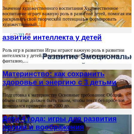
Значение художественного воспитания Художественное
воспитание играет важную роль в развитии детей, помогая им
раскрывать свой творческий потенциал и формировать
художественный…
азвитие интеллекта у детей
Роль игр в развитии Игры играют важную роль в развитии
интеллекта у детей. Во время игры дети развивают свою
фантазию,…
Материнство: как сохранить
здоровье и энергию с 3 детьми
Подготовка к материнству Основные требования: Общий
объем статьи должен быть таким, чтобы текст без пробелов
помещался примерно от 2000 до…
Дети 4 года: игры для развития
логики и воображения