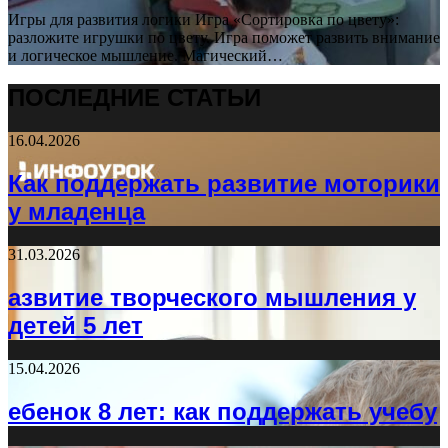
Игры для развития логики Игра «Сортировка по цвету»:
разложите игрушки по цвету. Игра поможет развить внимание
и логическое мышление. Магический…
ПОСЛЕДНИЕ СТАТЬИ
16.04.2026
Как поддержать развитие моторики
у младенца
31.03.2026
азвитие творческого мышления у
детей 5 лет
15.04.2026
ебенок 8 лет: как поддержать учебу