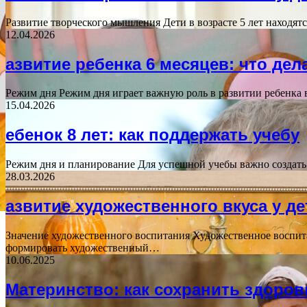
Развитие творческого мышления Дети в возрасте 5 лет находят
12.04.2026
азвитие ребенка 6 месяцев: что дел
Режим дня Режим дня играет важную роль в развитии ребенка в
15.04.2026
ебенок 8 лет: как поддержать учебу
Режим дня и планирование Для успешной учебы важно создать 
28.03.2026
азвитие художественного вкуса у де
Значение художественного воспитания Художественное воспита
формировать художественный…
10.06.2025
Материнство: как сохранить здоров