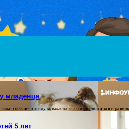
Menu
 у младенца
 важно обеспечить ему возможность активно двигаться и развив
тей 5 лет