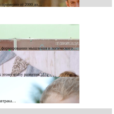
я примерно от 2000 до…
ль в формировании мышления и логического…
к этому этапу развития.…
завтрака…