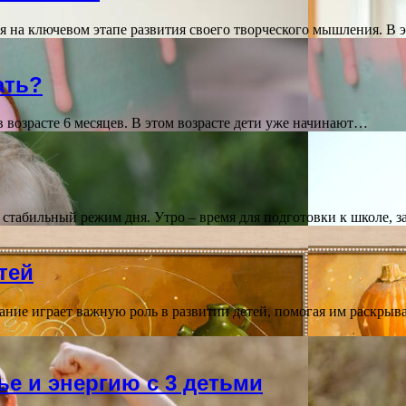
ся на ключевом этапе развития своего творческого мышления. В
ать?
 возрасте 6 месяцев. В этом возрасте дети уже начинают…
стабильный режим дня. Утро – время для подготовки к школе, 
тей
ние играет важную роль в развитии детей, помогая им раскрыва
ье и энергию с 3 детьми