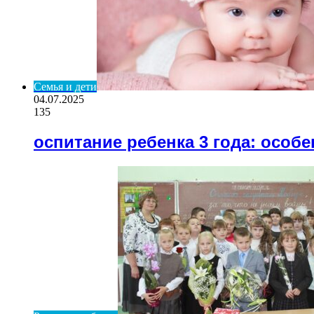
Семья и дети
04.07.2025
135
оспитание ребенка 3 года: особ