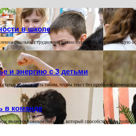
ности в школе
олении школьных трудностей важно создать поддерживающую обс
ье и энергию с 3 детьми
статьи должен быть таким, чтобы текст без пробелов помещалс
ь в команде
манде является важным навыком, который способствует не тольк