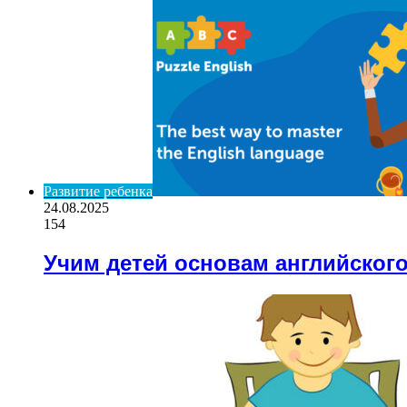
Развитие ребенка
24.08.2025
154
Учим детей основам английског