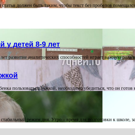
статьи должен быть таким, чтобы текст без пробелов помещалс
 у детей 8-9 лет
-9 лет развитие аналитических способностей играет важную ро
ожкой
нка пользоваться ложкой, необходимо убедиться, что он готов 
стабильный режим дня. Утро – время для подготовки к школе, 