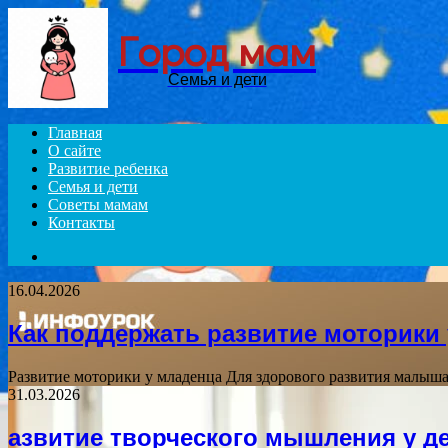
Город мам
Семья и дети
Главная
О сайте
Развитие ребенка
Семья и дети
Советы мамам
Контакты
Search
for
16.04.2026
Как поддержать развитие моторики
Развитие моторики у младенца Для здорового развития малыша
31.03.2026
азвитие творческого мышления у де