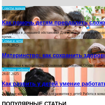
Советы мамам
26.05.2025
Как помочь детям преодолеть слож
Поддержка в домашней обстановке Для помощи детям в преод
время…
Семья и дети
10.06.2025
Материнство: как сохранить здоров
Подготовка к материнству Основные требования: Общий объем 
Развитие ребенка
28.07.2025
Как развить у детей умение работат
Значение командной работы для развития у детей Работа в ко
ПОПУЛЯРНЫЕ СТАТЬИ