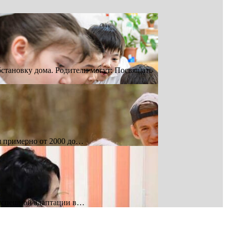
тановку дома. Родители могут: Посвящать
я примерно от 2000 до…
о успешной адаптации в…