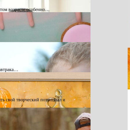
 этом возрасте особенно…
завтрака…
ть свой творческий потенциал и