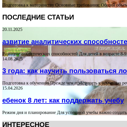
Подготовка к материнству Основные требования: Общий объем 
ПОСЛЕДНИЕ СТАТЬИ
20.11.2025
азвитие аналитических способностей
Развитие аналитических способностей Для детей в возрасте 8
14.08.2025
3 года: как научить пользоваться л
Подготовка к обучению Прежде чем приступить к обучению ребе
15.04.2026
ебенок 8 лет: как поддержать учебу
Режим дня и планирование Для успешной учебы важно создать 
ИНТЕРЕСНОЕ